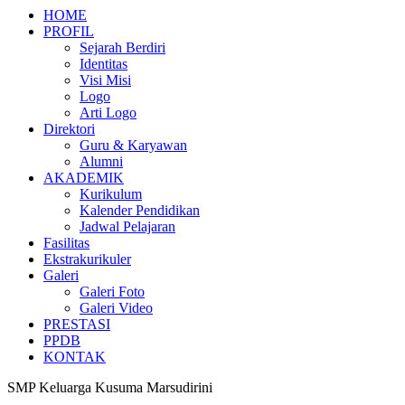
HOME
PROFIL
Sejarah Berdiri
Identitas
Visi Misi
Logo
Arti Logo
Direktori
Guru & Karyawan
Alumni
AKADEMIK
Kurikulum
Kalender Pendidikan
Jadwal Pelajaran
Fasilitas
Ekstrakurikuler
Galeri
Galeri Foto
Galeri Video
PRESTASI
PPDB
KONTAK
SMP Keluarga Kusuma Marsudirini