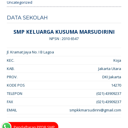
Uncategorized
DATA SEKOLAH
SMP KELUARGA KUSUMA MARSUDIRINI
NPSN : 2010 6547
Jl. Kramat Jaya No. I B Lagoa
KEC.
Koja
KAB.
Jakarta Utara
PROV.
DKI Jakarta
KODE POS
14270
TELEPON
(021) 43909237
FAX
(021) 43909237
EMAIL
smpkkmarsudirini@gmail.com
Pendaftaran PPDB SMP