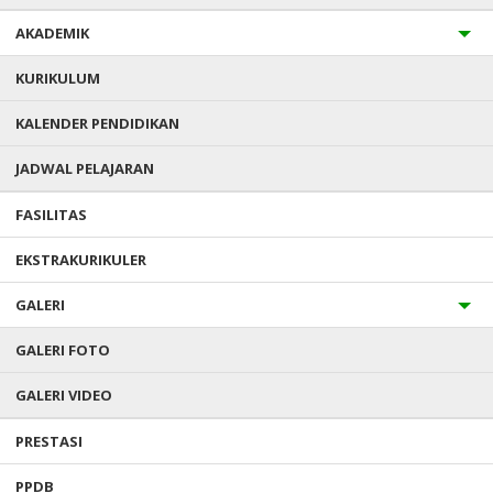
AKADEMIK
KURIKULUM
KALENDER PENDIDIKAN
JADWAL PELAJARAN
YUKK KENALAN DENGAN SMP
FASILITAS
KELUARGA KUSUMA
EKSTRAKURIKULER
MARSUDIRINI
GALERI
Diterbitkan :
Monday, 10 Mar 2025
GALERI FOTO
Yukk Kenalan dengan SMP Keluarga Kusuma Marsudirini
GALERI VIDEO
Sebelumnya
Aktivitas Seru di SMP KK Marsudirini: Pilihan
Ekstrakurikuler yang Memperkaya
PRESTASI
Pengelaman
PPDB