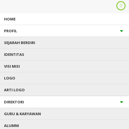
HOME
PROFIL
SEJARAH BERDIRI
IDENTITAS
VISI MISI
Anda ada di :
Home
/
Video
/
Yukk Kenalan dengan SMP Keluarga
LOGO
Kusuma Marsudirini
ARTI LOGO
DIREKTORI
GURU & KARYAWAN
ALUMNI