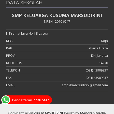
DATA SEKOLAH
SMP KELUARGA KUSUMA MARSUDIRINI
NPSN : 2010 6547
Jl. Kramat Jaya No. I B Lagoa
KEC.
Koja
KAB.
Jakarta Utara
PROV.
DKI Jakarta
KODE POS
14270
TELEPON
(021) 43909237
FAX
(021) 43909237
EMAIL
smpkkmarsudirini@gmail.com
Pendaftaran PPDB SMP
Copyright @
SMP KK MARSUDIRINI
Design by
Menoreh Media