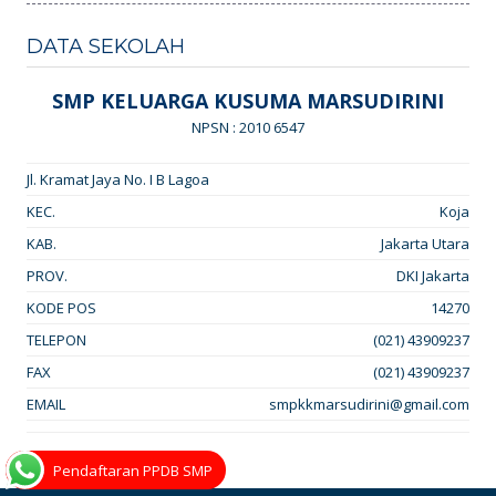
DATA SEKOLAH
SMP KELUARGA KUSUMA MARSUDIRINI
NPSN : 2010 6547
Jl. Kramat Jaya No. I B Lagoa
KEC.
Koja
KAB.
Jakarta Utara
PROV.
DKI Jakarta
KODE POS
14270
TELEPON
(021) 43909237
FAX
(021) 43909237
EMAIL
smpkkmarsudirini@gmail.com
Pendaftaran PPDB SMP