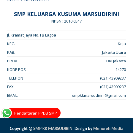
SMP KELUARGA KUSUMA MARSUDIRINI
NPSN : 2010 6547
Jl. Kramat Jaya No. I B Lagoa
KEC.
Koja
KAB.
Jakarta Utara
PROV.
DKI Jakarta
KODE POS
14270
TELEPON
(021) 43909237
FAX
(021) 43909237
EMAIL
smpkkmarsudirini@gmail.com
Pendaftaran PPDB SMP
Copyright @
SMP KK MARSUDIRINI
Design by
Menoreh Media