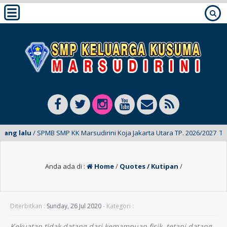
ng lalu
/ SPMB SMP KK Marsudirini Koja Jakarta Utara TP. 2026/2027 Telah
Anda ada di :
Home
/
Quotes / Kutipan
/
Diterbitkan :
Sunday, 26 Jul 2020
- Kategori :
Kekuatan tidak datang dari kemampuan fisik, tetapi datang