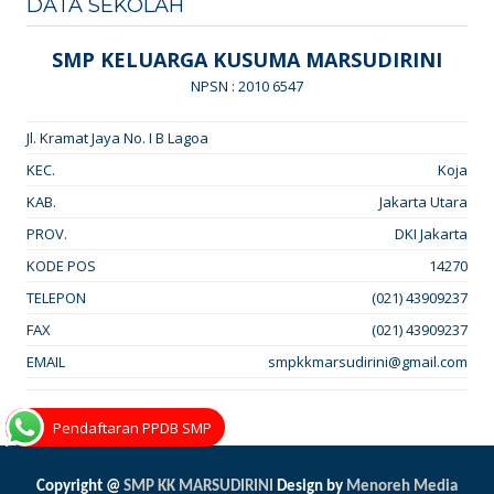
DATA SEKOLAH
SMP KELUARGA KUSUMA MARSUDIRINI
NPSN : 2010 6547
Jl. Kramat Jaya No. I B Lagoa
KEC.
Koja
KAB.
Jakarta Utara
PROV.
DKI Jakarta
KODE POS
14270
TELEPON
(021) 43909237
FAX
(021) 43909237
EMAIL
smpkkmarsudirini@gmail.com
Pendaftaran PPDB SMP
Copyright @
SMP KK MARSUDIRINI
Design by
Menoreh Media