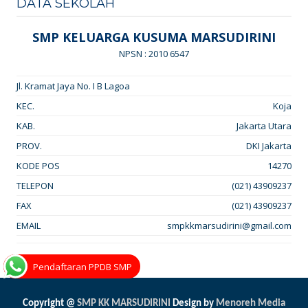
DATA SEKOLAH
SMP KELUARGA KUSUMA MARSUDIRINI
NPSN : 2010 6547
Jl. Kramat Jaya No. I B Lagoa
KEC.
Koja
KAB.
Jakarta Utara
PROV.
DKI Jakarta
KODE POS
14270
TELEPON
(021) 43909237
FAX
(021) 43909237
EMAIL
smpkkmarsudirini@gmail.com
Pendaftaran PPDB SMP
Copyright @
SMP KK MARSUDIRINI
Design by
Menoreh Media