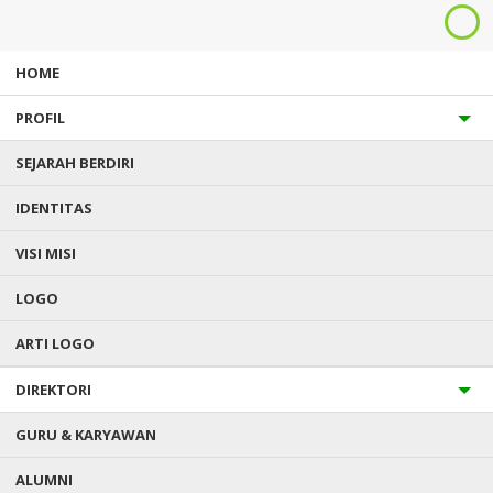
HOME
PROFIL
SEJARAH BERDIRI
IDENTITAS
Anda ada di :
Home
/
Fasilitas
/
Ruang Kelas
VISI MISI
LOGO
RUANG KELAS
ARTI LOGO
DIREKTORI
GURU & KARYAWAN
ALUMNI