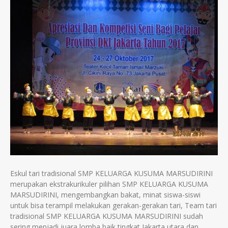
Eskul tari tradisional SMP KELUARGA KUSUMA MARSUDIRINI
merupakan ekstrakurikuler pilihan SMP KELUARGA KUSUMA
MARSUDIRINI, mengembangkan bakat, minat siswa-siswi
untuk bisa terampil melakukan gerakan-gerakan tari, Team tari
tradisional SMP KELUARGA KUSUMA MARSUDIRINI sudah
sering menjadi juara lomba baik tingkat Jakarta utara dan