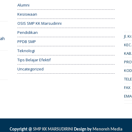
Alumni
Kesiswaan
OSIS SMP KK Marsudirini
Pendidikan
Jl. 
uah
PPDB SMP
KEC.
Teknologi
KAB.
Tips Belajar Efektif
PRO
Uncategorized
KOD
TEL
FAX
EMA
Copyright @
SMP KK MARSUDIRINI
Design by
Menoreh Media