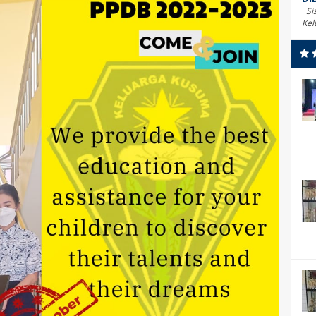
Sis
Kel