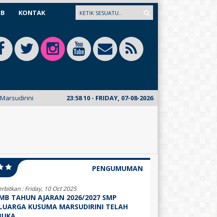
DB
KONTAK
5 tahun yang lalu
23
:
58
/ Selamat Datang di Website Resmi Sekolah S
11
- FRIDAY, 07-08-2026
PENGUMUMAN
erbitkan :
Friday, 10 Oct 2025
MB TAHUN AJARAN 2026/2027 SMP
LUARGA KUSUMA MARSUDIRINI TELAH
BUKA