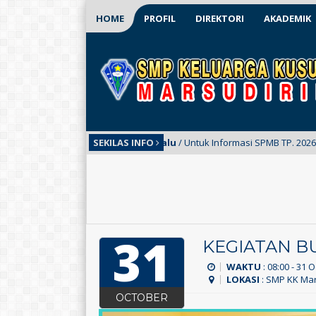
HOME
PROFIL
DIREKTORI
AKADEMIK
11 bulan yang lalu
SEKILAS INFO
/ Untuk Informasi SPMB TP. 2026/2027 bisa
31
KEGIATAN B
WAKTU
: 08:00 - 31 
LOKASI
: SMP KK Mar
OCTOBER