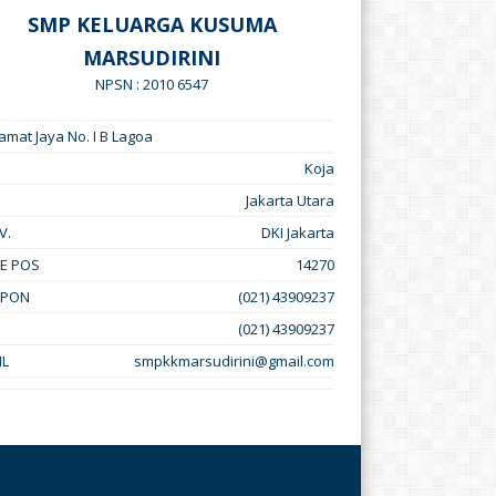
SMP KELUARGA KUSUMA
MARSUDIRINI
NPSN : 2010 6547
Kramat Jaya No. I B Lagoa
Koja
Jakarta Utara
V.
DKI Jakarta
E POS
14270
EPON
(021) 43909237
(021) 43909237
IL
smpkkmarsudirini@gmail.com