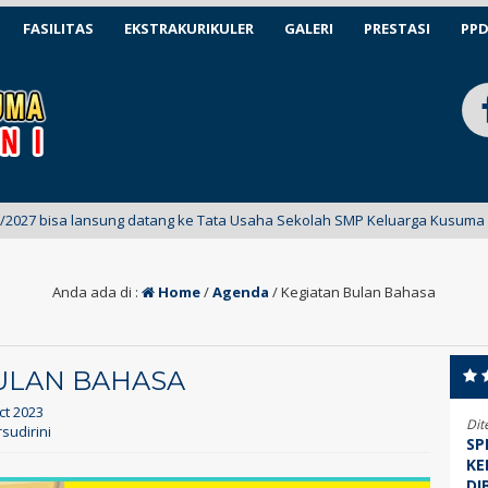
FASILITAS
EKSTRAKURIKULER
GALERI
PRESTASI
PP
 lansung datang ke Tata Usaha Sekolah SMP Keluarga Kusuma Marsudirini
Anda ada di :
Home
/
Agenda
/
Kegiatan Bulan Bahasa
ULAN BAHASA
Oct 2023
Dit
sudirini
SP
KE
DI